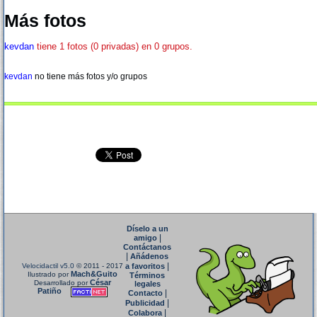
Más fotos
kevdan
tiene 1 fotos (0 privadas) en 0 grupos.
kevdan
no tiene más fotos y/o grupos
Díselo a un
|
amigo
Contáctanos
|
Añádenos
|
Velocidactil v5.0
© 2011 - 2017
a favoritos
Mach&Guito
Ilustrado por
Términos
César
Desarrollado por
legales
Patiño
|
Contacto
|
Publicidad
|
Colabora