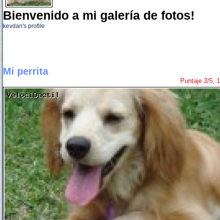
Bienvenido a mi galería de fotos!
kevdan's profile
Mi perrita
Puntaje 2/5, 1