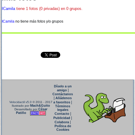
ICamila
tiene 1 fotos (0 privadas) en 0 grupos.
ICamila
no tiene más fotos y/o grupos
Díselo a un
|
amigo
Contáctanos
|
Añádenos
|
Velocidactil v5.0
© 2011 - 2017
a favoritos
Mach&Guito
Ilustrado por
Términos
César
Desarrollado por
legales
Patiño
|
Contacto
|
Publicidad
|
Colabora
Política de
Cookies