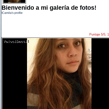
Bienvenido a mi galería de fotos!
ICamila's profile
Puntaje 5/5, 1