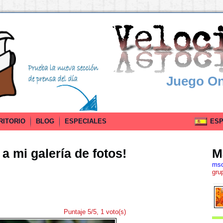
Juego On
RITORIO
BLOG
ESPECIALES
ESPA
a mi galería de fotos!
M
mso
gru
Puntaje 5/5, 1 voto(s)