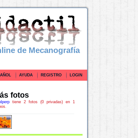
line de Mecanografía
ÑOL
AYUDA
REGISTRO
LOGIN
ás fotos
lperp
tiene 2 fotos (0 privadas) en 1
pos.