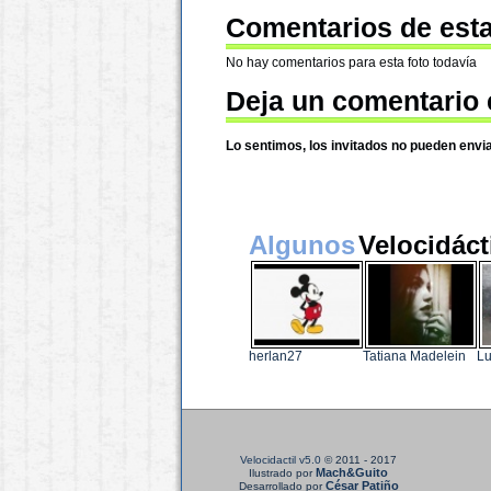
Comentarios de esta
No hay comentarios para esta foto todavía
Deja un comentario 
Lo sentimos, los invitados no pueden envi
Algunos
Velocidáct
herlan27
Tatiana Madelein
Lu
Velocidactil v5.0
© 2011 - 2017
Mach&Guito
Ilustrado por
César Patiño
Desarrollado por