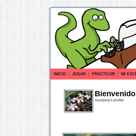
INICIO
JUGAR
PRACTICAR
MI ESC
Bienvenido 
msolperp's profile