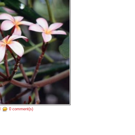
M
0 comment(s)