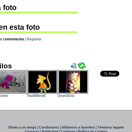
 foto
en esta foto
ar comentarios
|
Registrar
ilos
ismir
TeaMMemE
GrumSlow
|
|
|
Díselo a un amigo
Contáctanos
Añádenos a favoritos
Términos legales
|
|
|
Contacto
Publicidad
Colabora
Política de Cookies