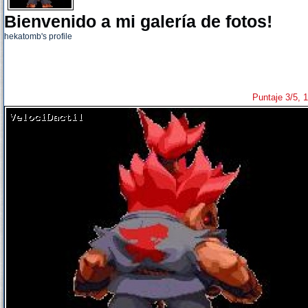
Bienvenido a mi galería de fotos!
hekatomb's profile
Puntaje 3/5, 1