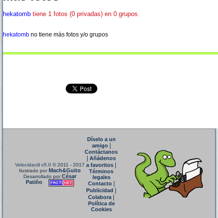
hekatomb
tiene 1 fotos (0 privadas) en 0 grupos.
hekatomb
no tiene más fotos y/o grupos
Díselo a un
|
amigo
Contáctanos
|
Añádenos
|
Velocidactil v5.0
© 2011 - 2017
a favoritos
Mach&Guito
Ilustrado por
Términos
César
Desarrollado por
legales
Patiño
|
Contacto
|
Publicidad
|
Colabora
Política de
Cookies