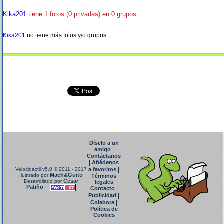
Kika201
tiene 1 fotos (0 privadas) en 0 grupos.
Kika201
no tiene más fotos y/o grupos
Díselo a un
|
amigo
Contáctanos
|
Añádenos
|
Velocidactil v5.0
© 2011 - 2017
a favoritos
Mach&Guito
Ilustrado por
Términos
César
Desarrollado por
legales
Patiño
|
Contacto
|
Publicidad
|
Colabora
Política de
Cookies