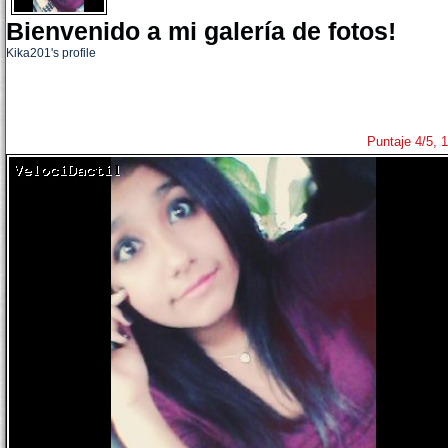
Bienvenido a mi galería de fotos!
Kika201's profile
Puntaje 4/5, 1