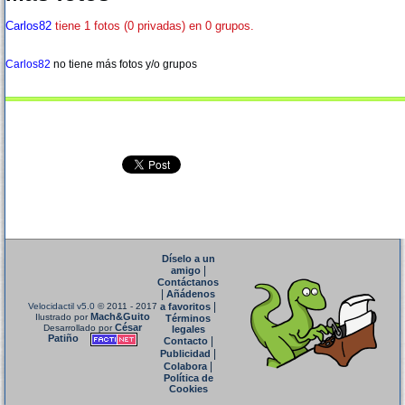
Carlos82
tiene 1 fotos (0 privadas) en 0 grupos.
Carlos82
no tiene más fotos y/o grupos
Díselo a un
|
amigo
Contáctanos
|
Añádenos
|
Velocidactil v5.0
© 2011 - 2017
a favoritos
Mach&Guito
Ilustrado por
Términos
César
Desarrollado por
legales
Patiño
|
Contacto
|
Publicidad
|
Colabora
Política de
Cookies