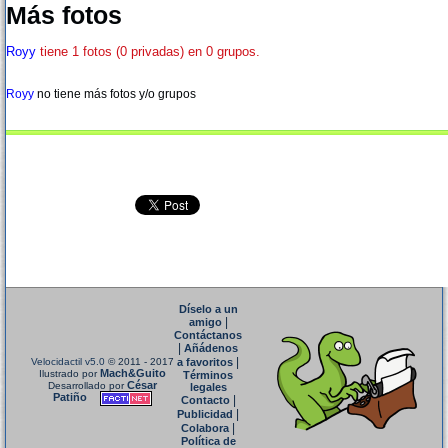
Más fotos
Royy
tiene 1 fotos (0 privadas) en 0 grupos.
Royy
no tiene más fotos y/o grupos
Díselo a un
|
amigo
Contáctanos
|
Añádenos
|
Velocidactil v5.0
© 2011 - 2017
a favoritos
Mach&Guito
Ilustrado por
Términos
César
Desarrollado por
legales
Patiño
|
Contacto
|
Publicidad
|
Colabora
Política de