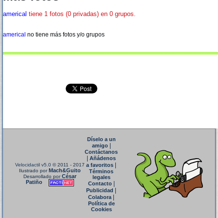
americal
tiene 1 fotos (0 privadas) en 0 grupos.
americal
no tiene más fotos y/o grupos
Díselo a un
|
amigo
Contáctanos
|
Añádenos
|
Velocidactil v5.0
© 2011 - 2017
a favoritos
Mach&Guito
Ilustrado por
Términos
César
Desarrollado por
legales
Patiño
|
Contacto
|
Publicidad
|
Colabora
Política de
Cookies