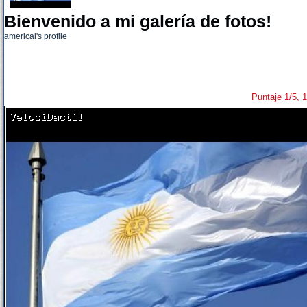
Bienvenido a mi galería de fotos!
americal's profile
Puntaje 1/5, 1