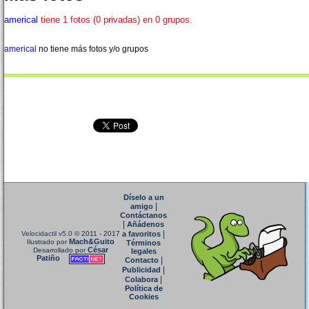
americal
tiene 1 fotos (0 privadas) en 0 grupos.
americal
no tiene más fotos y/o grupos
Díselo a un
|
amigo
Contáctanos
|
Añádenos
|
Velocidactil v5.0
© 2011 - 2017
a favoritos
Mach&Guito
Ilustrado por
Términos
César
Desarrollado por
legales
Patiño
|
Contacto
|
Publicidad
|
Colabora
Política de
Cookies