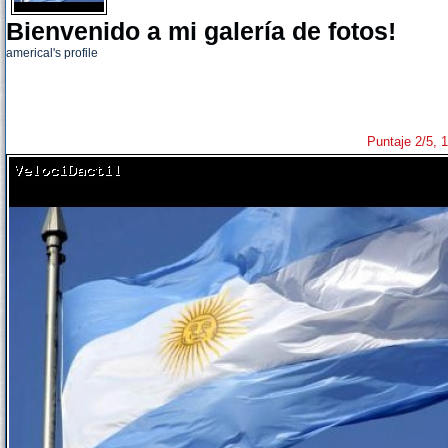
Bienvenido a mi galería de fotos!
americal's profile
Puntaje 2/5, 1