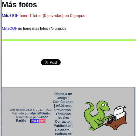
Más fotos
MilizOOF
tiene 1 fotos (0 privadas) en 0 grupos.
MilizOOF
no tiene más fotos y/o grupos
Díselo a un
|
amigo
Contáctanos
|
Añádenos
|
Velocidactil v5.0
© 2011 - 2017
a favoritos
Mach&Guito
Ilustrado por
Términos
César
Desarrollado por
legales
Patiño
|
Contacto
|
Publicidad
|
Colabora
Política de