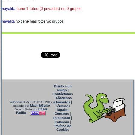
nayalita
tiene 1 fotos (0 privadas) en 0 grupos.
nayalita
no tiene más fotos y/o grupos
Díselo a un
|
amigo
Contáctanos
|
Añádenos
|
Velocidactil v5.0
© 2011 - 2017
a favoritos
Mach&Guito
Ilustrado por
Términos
César
Desarrollado por
legales
Patiño
|
Contacto
|
Publicidad
|
Colabora
Política de
Cookies