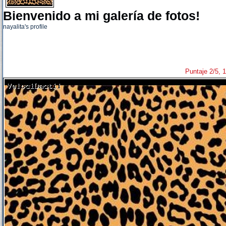
Bienvenido a mi galería de fotos!
nayalita's profile
Puntaje 2/5, 1