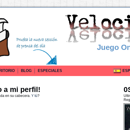
Juego On
RITORIO
BLOG
ESPECIALES
ESPA
a mi perfil!
0
ada en su cabecera.
Y tú
?
Ult
Reg