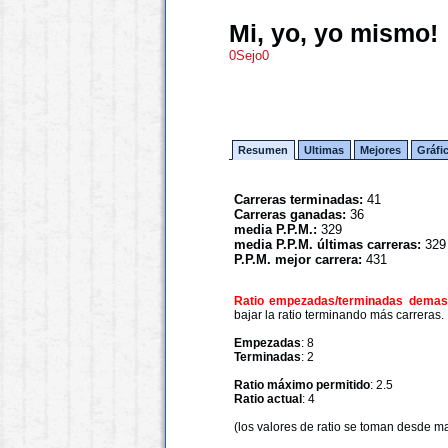
Mi, yo, yo mismo!
0Sejo0
Resumen
Ultimas
Mejores
Gráfi
Carreras terminadas:
41
Carreras ganadas:
36
media P.P.M.:
329
media P.P.M. últimas carreras:
329
P.P.M. mejor carrera:
431
Ratio empezadas/terminadas demasi
bajar la ratio terminando más carreras.
Empezadas
: 8
Terminadas
: 2
Ratio máximo permitido
: 2.5
Ratio actual
: 4
(los valores de ratio se toman desde m