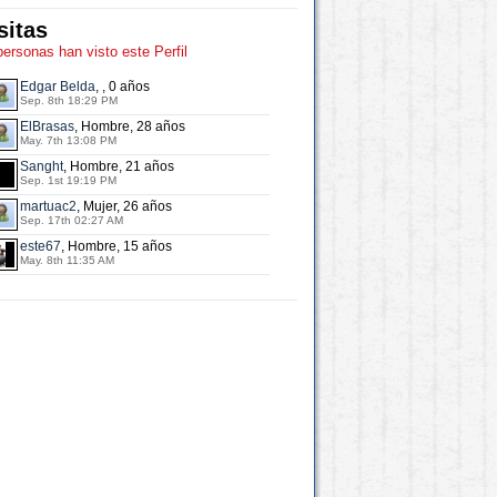
sitas
personas han visto este Perfil
Edgar Belda
, , 0 años
Sep. 8th 18:29 PM
ElBrasas
, Hombre, 28 años
May. 7th 13:08 PM
Sanght
, Hombre, 21 años
Sep. 1st 19:19 PM
martuac2
, Mujer, 26 años
Sep. 17th 02:27 AM
este67
, Hombre, 15 años
May. 8th 11:35 AM