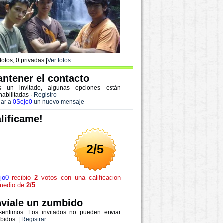
fotos, 0 privadas |
Ver fotos
ntener el contacto
s un invitado, algunas opciones están
habilitadas
·
Registro
iar a
0Sejo0
un nuevo mensaje
lifícame!
2/5
jo0
recibio
2
votos con una calificacion
medio de
2/5
víale un zumbido
sentimos. Los invitados no pueden enviar
bidos. |
Registrar