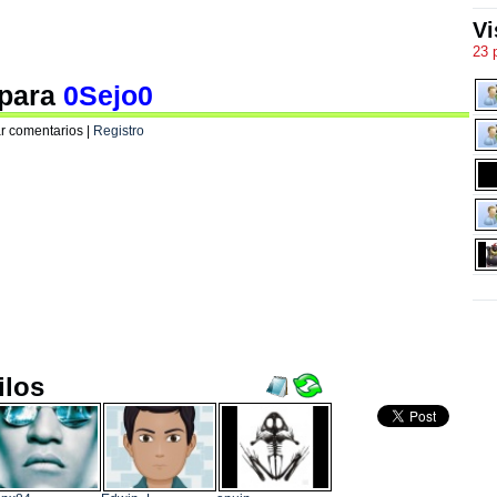
Vi
23 
 para
0Sejo0
r comentarios |
Registro
ilos