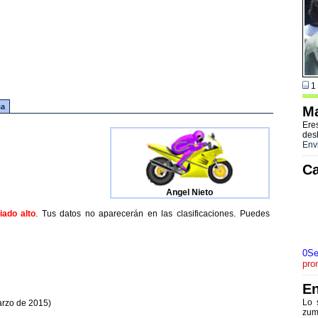
1 
ca
Ma
Ere
des
Env
Ca
Angel Nieto
ado alto
. Tus datos no aparecerán en las clasificaciones. Puedes
0Se
pro
En
Lo 
arzo de 2015)
zum