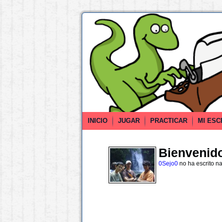
INICIO
JUGAR
PRACTICAR
MI ESC
Bienvenido 
0Sejo0
no ha escrito n