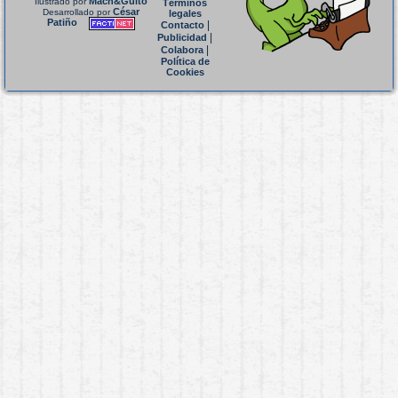
Mach&Guito
Ilustrado por
Términos
César
Desarrollado por
legales
Patiño
|
Contacto
|
Publicidad
|
Colabora
Política de
Cookies