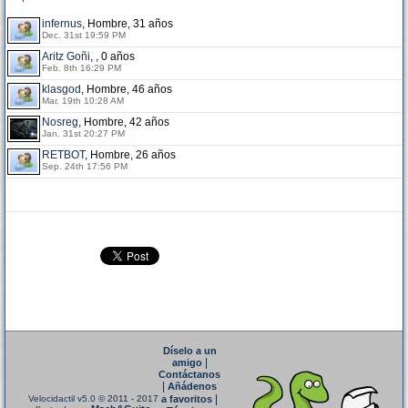
infernus
, Hombre, 31 años
Dec. 31st 19:59 PM
Aritz Goñi
, , 0 años
Feb. 8th 16:29 PM
klasgod
, Hombre, 46 años
Mar. 19th 10:28 AM
Nosreg
, Hombre, 42 años
Jan. 31st 20:27 PM
RETBOT
, Hombre, 26 años
Sep. 24th 17:56 PM
Díselo a un
|
amigo
Contáctanos
|
Añádenos
|
Velocidactil v5.0
© 2011 - 2017
a favoritos