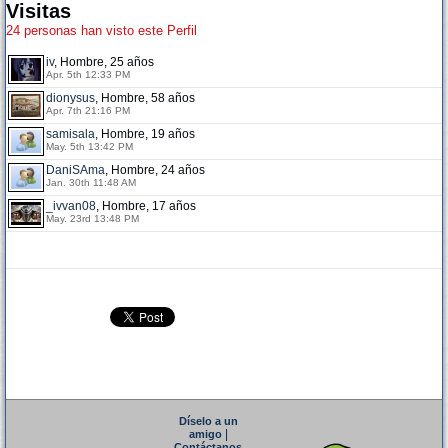
Visitas
24 personas han visto este Perfil
iv
, Hombre, 25 años
Apr. 5th 12:33 PM
dionysus
, Hombre, 58 años
Apr. 7th 21:16 PM
samisala
, Hombre, 19 años
May. 5th 13:42 PM
DaniSAma
, Hombre, 24 años
Jan. 30th 11:48 AM
_ivvan08
, Hombre, 17 años
May. 23rd 13:48 PM
Díselo a un
|
amigo
Contáctanos