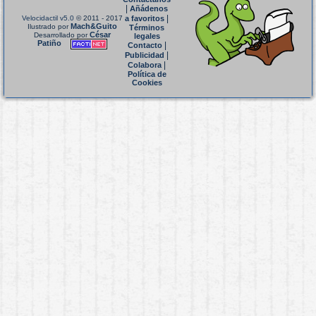
|
Añádenos
|
Velocidactil v5.0
© 2011 - 2017
a favoritos
Mach&Guito
Ilustrado por
Términos
César
Desarrollado por
legales
Patiño
|
Contacto
|
Publicidad
|
Colabora
Política de
Cookies