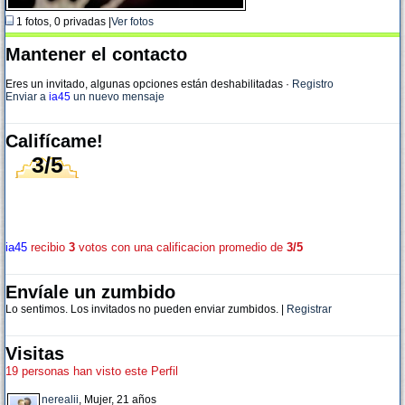
1 fotos, 0 privadas |
Ver fotos
Mantener el contacto
Eres un invitado, algunas opciones están deshabilitadas
·
Registro
Enviar a
ia45
un nuevo mensaje
Califícame!
3/5
ia45
recibio
3
votos con una calificacion promedio de
3/5
Envíale un zumbido
Lo sentimos. Los invitados no pueden enviar zumbidos. |
Registrar
Visitas
19 personas han visto este Perfil
nerealii
, Mujer, 21 años