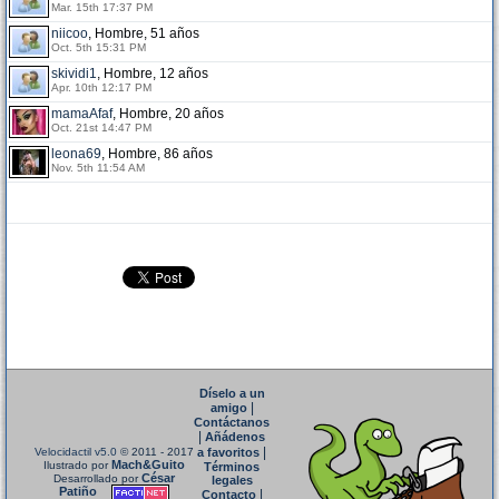
Mar. 15th 17:37 PM
niicoo
, Hombre, 51 años
Oct. 5th 15:31 PM
skividi1
, Hombre, 12 años
Apr. 10th 12:17 PM
mamaAfaf
, Hombre, 20 años
Oct. 21st 14:47 PM
leona69
, Hombre, 86 años
Nov. 5th 11:54 AM
Díselo a un
|
amigo
Contáctanos
|
Añádenos
|
Velocidactil v5.0
© 2011 - 2017
a favoritos
Mach&Guito
Ilustrado por
Términos
César
Desarrollado por
legales
Patiño
|
Contacto