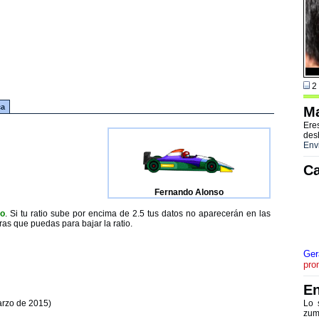
2 
ca
Ma
Ere
des
Env
Ca
Fernando Alonso
to
. Si tu ratio sube por encima de 2.5 tus datos no aparecerán en las
ras que puedas para bajar la ratio.
Ger
pro
En
arzo de 2015)
Lo 
zum