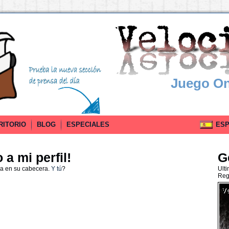
Juego On
RITORIO
BLOG
ESPECIALES
ESPA
a mi perfil!
G
da en su cabecera.
Y tú
?
Ult
Reg