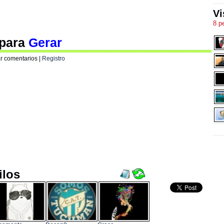
Vi
8 p
 para
Gerar
r comentarios |
Registro
ilos