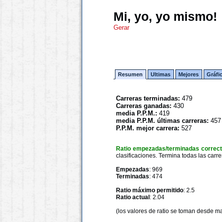
Mi, yo, yo mismo!
Gerar
Resumen
Ultimas
Mejores
Gráfi
Carreras terminadas:
479
Carreras ganadas:
430
media P.P.M.:
419
media P.P.M. últimas carreras:
457
P.P.M. mejor carrera:
527
Ratio empezadas/terminadas correc
clasificaciones. Termina todas las carre
Empezadas
: 969
Terminadas
: 474
Ratio máximo permitido
: 2.5
Ratio actual
: 2.04
(los valores de ratio se toman desde m