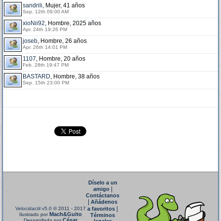
sandrili
, Mujer, 41 años
Sep. 12th 09:00 AM
xioNii92
, Hombre, 2025 años
Apr. 24th 19:26 PM
joseb
, Hombre, 26 años
Apr. 26th 14:01 PM
1107
, Hombre, 20 años
Feb. 28th 19:47 PM
BASTARD
, Hombre, 38 años
Sep. 15th 23:00 PM
Díselo a un
|
amigo
Contáctanos
|
Añádenos
|
Velocidactil v5.0
© 2011 - 2017
a favoritos
Mach&Guito
Ilustrado por
Términos
César
Desarrollado por