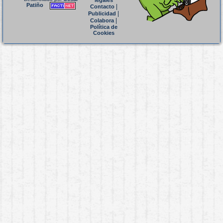
legales
Patiño
|
Contacto
|
Publicidad
|
Colabora
Política de
Cookies