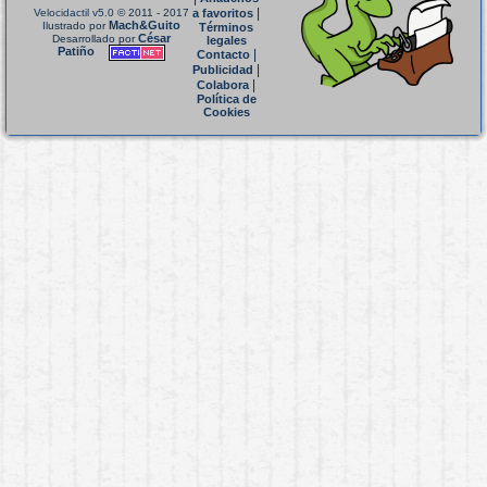
|
Velocidactil v5.0
© 2011 - 2017
a favoritos
Mach&Guito
Ilustrado por
Términos
César
Desarrollado por
legales
Patiño
|
Contacto
|
Publicidad
|
Colabora
Política de
Cookies