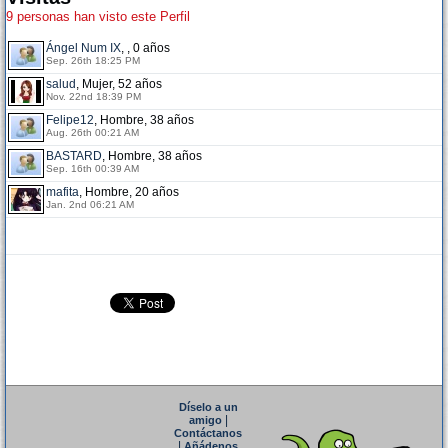
9 personas han visto este Perfil
Ángel Num IX
, , 0 años
Sep. 26th 18:25 PM
salud
, Mujer, 52 años
Nov. 22nd 18:39 PM
Felipe12
, Hombre, 38 años
Aug. 26th 00:21 AM
BASTARD
, Hombre, 38 años
Sep. 16th 00:39 AM
mafita
, Hombre, 20 años
Jan. 2nd 06:21 AM
Díselo a un
|
amigo
Contáctanos
|
Añádenos