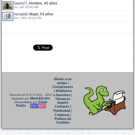
Gunn27
, Hombre, 45 años
Jul. 4th 05:00 AM
cecopist
, Mujer, 54 años
Oct. 29th 18:02 PM
Díselo a un
|
amigo
Contáctanos
|
Añádenos
|
Velocidactil v5.0
© 2011 - 2017
a favoritos
Mach&Guito
Ilustrado por
Términos
César
Desarrollado por
legales
Patiño
|
Contacto
|
Publicidad
|
Colabora
Política de
Cookies