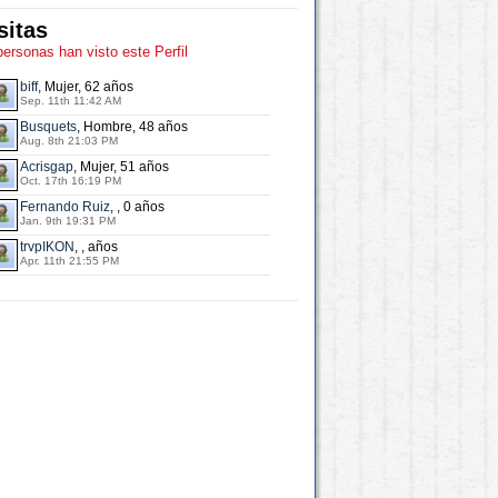
sitas
personas han visto este Perfil
biff
, Mujer, 62 años
Sep. 11th 11:42 AM
Busquets
, Hombre, 48 años
Aug. 8th 21:03 PM
Acrisgap
, Mujer, 51 años
Oct. 17th 16:19 PM
Fernando Ruiz
, , 0 años
Jan. 9th 19:31 PM
trvpIKON
, , años
Apr. 11th 21:55 PM