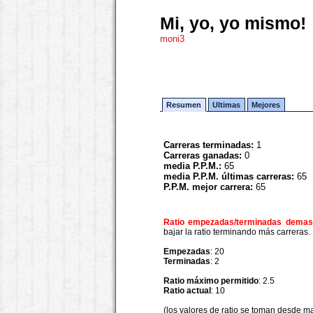
Mi, yo, yo mismo!
moni3
Resumen
Ultimas
Mejores
Carreras terminadas:
1
Carreras ganadas:
0
media P.P.M.:
65
media P.P.M. últimas carreras:
65
P.P.M. mejor carrera:
65
Ratio empezadas/terminadas demasi
bajar la ratio terminando más carreras.
Empezadas
: 20
Terminadas
: 2
Ratio máximo permitido
: 2.5
Ratio actual
: 10
(los valores de ratio se toman desde m