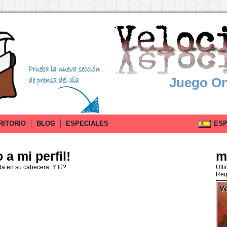
Juego On
RITORIO
BLOG
ESPECIALES
ESPA
a mi perfil!
m
da en su cabecera.
Y tú
?
Ult
Reg