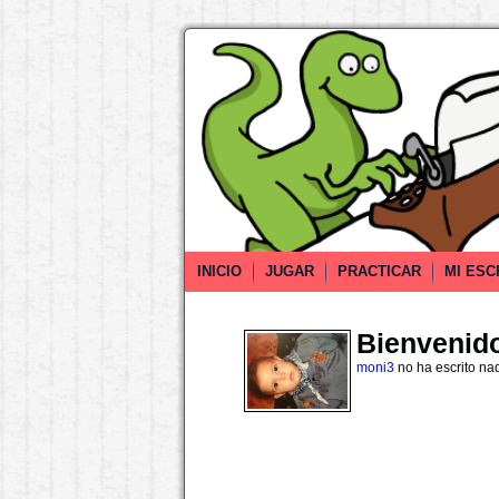
INICIO
JUGAR
PRACTICAR
MI ESC
Bienvenido 
moni3
no ha escrito na