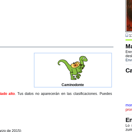
13
Ma
Ere
des
Env
Ca
Caminodonte
ado alto
. Tus datos no aparecerán en las clasificaciones. Puedes
mon
pro
En
Lo 
zum
arzo de 2015)