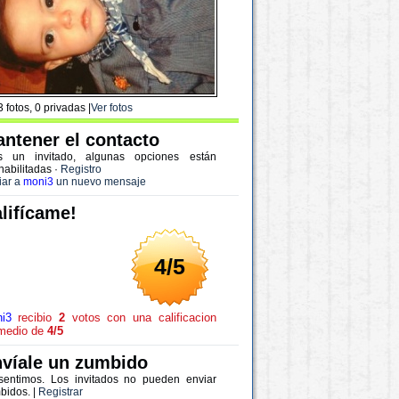
 fotos, 0 privadas |
Ver fotos
ntener el contacto
s un invitado, algunas opciones están
habilitadas
·
Registro
iar a
moni3
un nuevo mensaje
lifícame!
4/5
i3
recibio
2
votos con una calificacion
medio de
4/5
víale un zumbido
sentimos. Los invitados no pueden enviar
bidos. |
Registrar