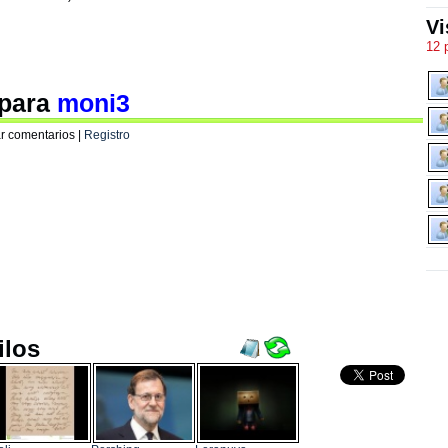
Vi
12 
 para
moni3
r comentarios |
Registro
ilos