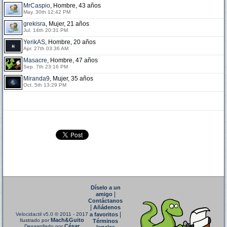
MrCaspio
, Hombre, 43 años
May. 30th 12:42 PM
grekisra
, Mujer, 21 años
Jul. 14th 20:31 PM
YerikAS
, Hombre, 20 años
Apr. 27th 03:36 AM
Masacre
, Hombre, 47 años
Sep. 7th 23:16 PM
Miranda9
, Mujer, 35 años
Oct. 5th 13:29 PM
Díselo a un
|
amigo
Contáctanos
|
Añádenos
|
Velocidactil v5.0
© 2011 - 2017
a favoritos
Mach&Guito
Ilustrado por
Términos
César
Desarrollado por