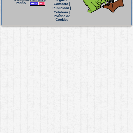
legales
Patiño
|
Contacto
|
Publicidad
|
Colabora
Política de
Cookies