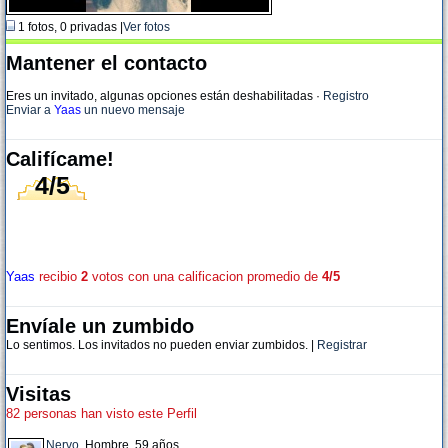
1 fotos, 0 privadas |
Ver fotos
Mantener el contacto
Eres un invitado, algunas opciones están deshabilitadas
·
Registro
Enviar a
Yaas
un nuevo mensaje
Califícame!
4/5
Yaas
recibio
2
votos con una calificacion promedio de
4/5
Envíale un zumbido
Lo sentimos. Los invitados no pueden enviar zumbidos. |
Registrar
Visitas
82 personas han visto este Perfil
Nervo
, Hombre, 59 años