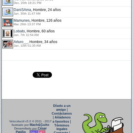
Dec. 20th 18:21 PM
DaniSAma
, Hombre, 24 años
Jan. 30th 11:47 AM
Mamunes
, Hombre, 126 años
Mar. 26th 13:37 PM
Lobato
, Hombre, 60 años
Jan. 7th 11:54 AM
Arturo__
, Hombre, 34 años
Jan. 10th 01:35 AM
Díselo a un
|
amigo
Contáctanos
|
Añádenos
|
Velocidactil v5.0
© 2011 - 2017
a favoritos
Mach&Guito
Ilustrado por
Términos
César
Desarrollado por
legales
Patiño
|
Contacto