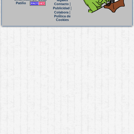
legales
Patiño
|
Contacto
|
Publicidad
|
Colabora
Política de
Cookies