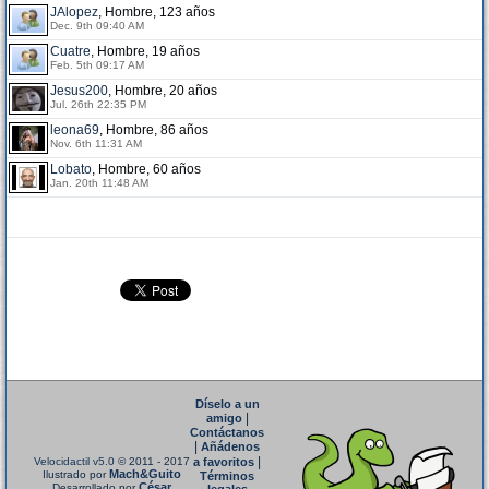
JAlopez
, Hombre, 123 años
Dec. 9th 09:40 AM
Cuatre
, Hombre, 19 años
Feb. 5th 09:17 AM
Jesus200
, Hombre, 20 años
Jul. 26th 22:35 PM
leona69
, Hombre, 86 años
Nov. 6th 11:31 AM
Lobato
, Hombre, 60 años
Jan. 20th 11:48 AM
Díselo a un
|
amigo
Contáctanos
|
Añádenos
|
Velocidactil v5.0
© 2011 - 2017
a favoritos
Mach&Guito
Ilustrado por
Términos
César
Desarrollado por