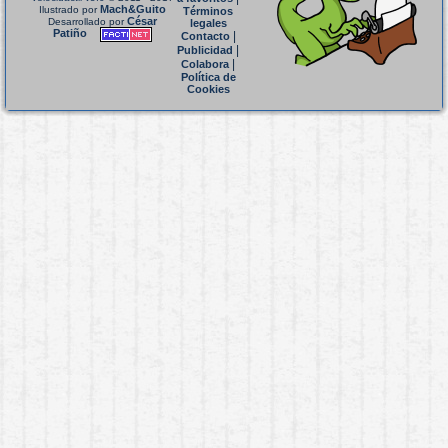
Mach&Guito
Ilustrado por
Términos
César
Desarrollado por
legales
Patiño
|
Contacto
|
Publicidad
|
Colabora
Política de
Cookies