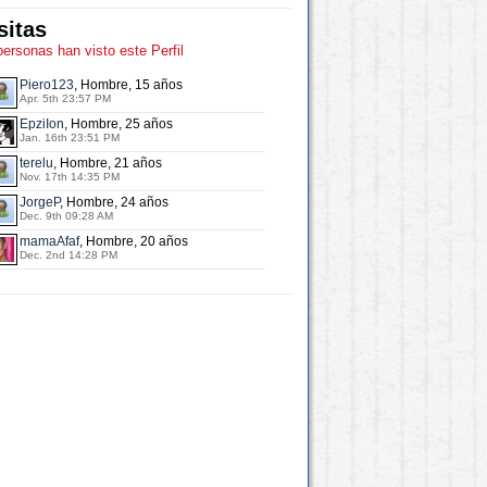
sitas
personas han visto este Perfil
Piero123
, Hombre, 15 años
Apr. 5th 23:57 PM
EpziIon
, Hombre, 25 años
Jan. 16th 23:51 PM
terelu
, Hombre, 21 años
Nov. 17th 14:35 PM
JorgeP
, Hombre, 24 años
Dec. 9th 09:28 AM
mamaAfaf
, Hombre, 20 años
Dec. 2nd 14:28 PM