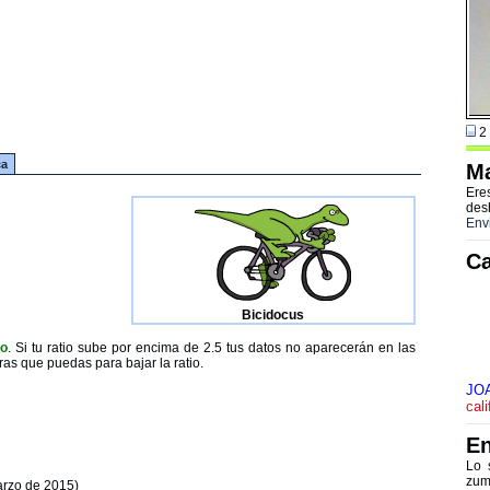
2 
ca
Ma
Ere
des
Env
Ca
Bicidocus
to
. Si tu ratio sube por encima de 2.5 tus datos no aparecerán en las
ras que puedas para bajar la ratio.
JO
cal
En
Lo 
zum
arzo de 2015)