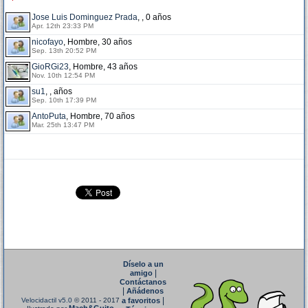
Jose Luis Dominguez Prada
, , 0 años
Apr. 12th 23:33 PM
nicofayo
, Hombre, 30 años
Sep. 13th 20:52 PM
GioRGi23
, Hombre, 43 años
Nov. 10th 12:54 PM
su1
, , años
Sep. 10th 17:39 PM
AntoPuta
, Hombre, 70 años
Mar. 25th 13:47 PM
Díselo a un
|
amigo
Contáctanos
|
Añádenos
|
Velocidactil v5.0
© 2011 - 2017
a favoritos