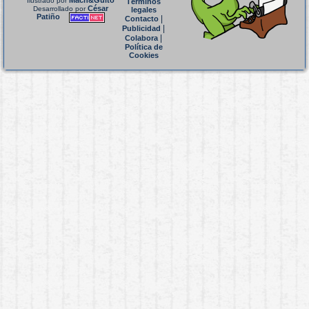
Mach&Guito
Ilustrado por
Términos
César
Desarrollado por
legales
Patiño
|
Contacto
|
Publicidad
|
Colabora
Política de
Cookies