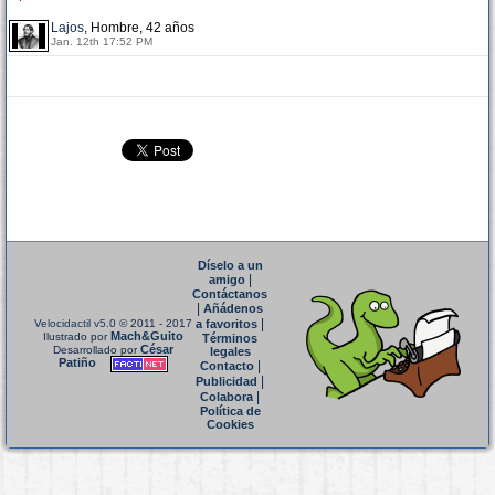
Lajos
, Hombre, 42 años
Jan. 12th 17:52 PM
Díselo a un
|
amigo
Contáctanos
|
Añádenos
|
Velocidactil v5.0
© 2011 - 2017
a favoritos
Mach&Guito
Ilustrado por
Términos
César
Desarrollado por
legales
Patiño
|
Contacto
|
Publicidad
|
Colabora
Política de
Cookies