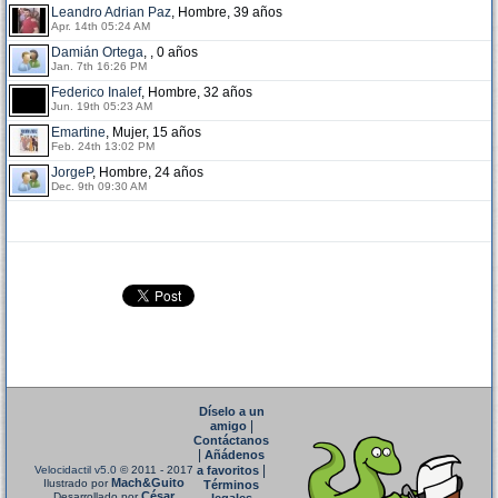
Leandro Adrian Paz
, Hombre, 39 años
Apr. 14th 05:24 AM
Damián Ortega
, , 0 años
Jan. 7th 16:26 PM
Federico Inalef
, Hombre, 32 años
Jun. 19th 05:23 AM
Emartine
, Mujer, 15 años
Feb. 24th 13:02 PM
JorgeP
, Hombre, 24 años
Dec. 9th 09:30 AM
Díselo a un
|
amigo
Contáctanos
|
Añádenos
|
Velocidactil v5.0
© 2011 - 2017
a favoritos
Mach&Guito
Ilustrado por
Términos
César
Desarrollado por