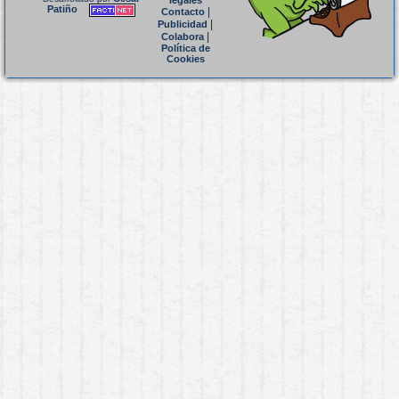
legales
Patiño
|
Contacto
|
Publicidad
|
Colabora
Política de
Cookies