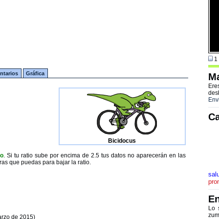
1 
tarios
Gráfica
Ma
Ere
des
Env
Ca
Bicidocus
to
. Si tu ratio sube por encima de 2.5 tus datos no aparecerán en las
ras que puedas para bajar la ratio.
sal
pro
En
Lo 
zum
arzo de 2015)