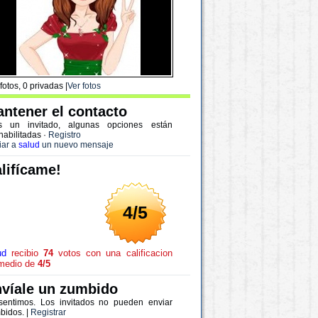
fotos, 0 privadas |
Ver fotos
ntener el contacto
s un invitado, algunas opciones están
habilitadas
·
Registro
iar a
salud
un nuevo mensaje
lifícame!
4/5
ud
recibio
74
votos con una calificacion
medio de
4/5
víale un zumbido
sentimos. Los invitados no pueden enviar
bidos. |
Registrar