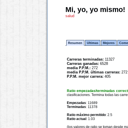
Mi, yo, yo mismo!
salud
Resumen
Ultimas
Mejores
Comen
Carreras terminadas:
11327
Carreras ganadas:
6528
media P.P.M.:
272
media P.P.M. últimas carreras:
272
P.P.M. mejor carrera:
405
Ratio empezadas/terminadas correc
clasificaciones. Termina todas las carre
Empezadas
: 11689
Terminadas
: 11378
Ratio máximo permitido
: 2.5
Ratio actual
: 1.03
(los valores de ratio se toman desde m