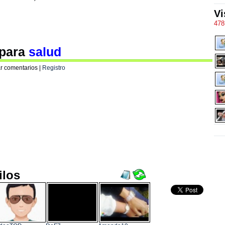
Vi
478
 para
salud
r comentarios |
Registro
ilos