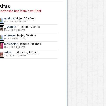
sitas
 personas han visto este Perfil
adalma
, Mujer, 56 años
Apr. 25th 18:23 PM
_ivvan08
, Hombre, 17 años
May. 9th 13:43 PM
anaespe
, Mujer, 50 años
May. 23rd 20:26 PM
mamaAfaf
, Hombre, 20 años
Dec. 9th 14:56 PM
Arturo__
, Hombre, 34 años
Jan. 27th 19:46 PM