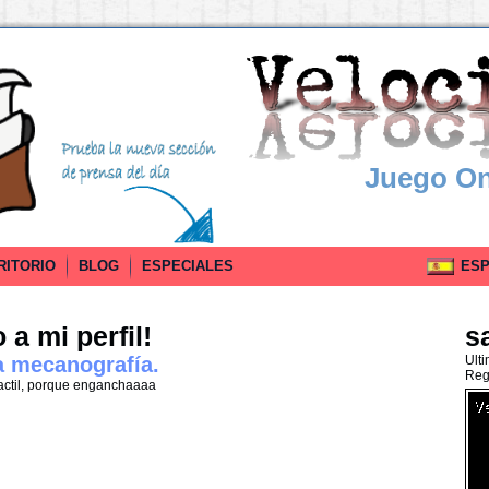
Juego On
RITORIO
BLOG
ESPECIALES
ESPA
a mi perfil!
s
a mecanografía.
Ult
Reg
actil, porque enganchaaaa