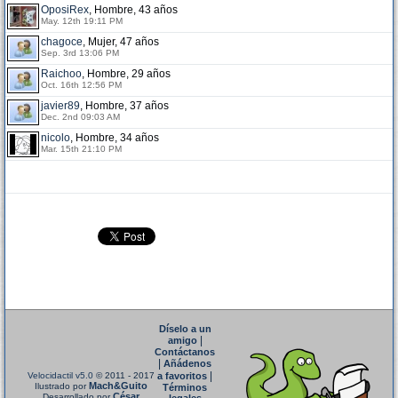
OposiRex
, Hombre, 43 años
May. 12th 19:11 PM
chagoce
, Mujer, 47 años
Sep. 3rd 13:06 PM
Raichoo
, Hombre, 29 años
Oct. 16th 12:56 PM
javier89
, Hombre, 37 años
Dec. 2nd 09:03 AM
nicolo
, Hombre, 34 años
Mar. 15th 21:10 PM
Díselo a un
|
amigo
Contáctanos
|
Añádenos
|
Velocidactil v5.0
© 2011 - 2017
a favoritos
Mach&Guito
Ilustrado por
Términos
César
Desarrollado por