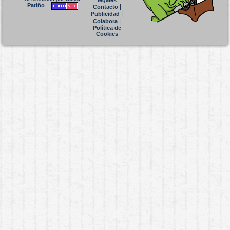
legales
Patiño
|
Contacto
|
Publicidad
|
Colabora
Política de
Cookies