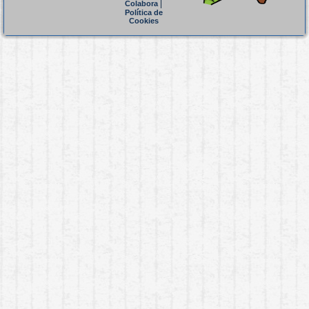
|
Colabora
Política de
Cookies