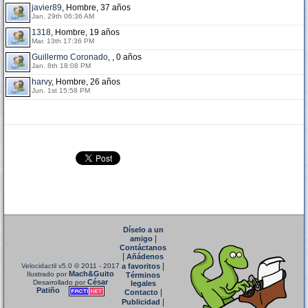
javier89
, Hombre, 37 años
Jan. 29th 06:36 AM
1318
, Hombre, 19 años
Mar. 13th 17:36 PM
Guillermo Coronado
, , 0 años
Jan. 8th 18:08 PM
harvy
, Hombre, 26 años
Jun. 1st 15:58 PM
Díselo a un
|
amigo
Contáctanos
|
Añádenos
|
Velocidactil v5.0
© 2011 - 2017
a favoritos
Mach&Guito
Ilustrado por
Términos
César
Desarrollado por
legales
Patiño
|
Contacto
|
Publicidad