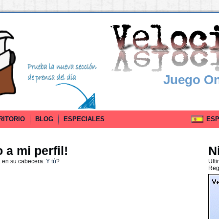
Juego On
RITORIO
BLOG
ESPECIALES
ESPA
a mi perfil!
Ni
a en su cabecera.
Y tú
?
Ult
Reg