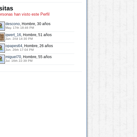
sitas
ersonas han visto este Perfil
descono
, Hombre, 30 años
May. 17th 18:46 PM
qwert_16
, Hombre, 51 años
Jun. 2nd 14:30 PM
opapes64
, Hombre, 26 años
Jun. 26th 17:04 PM
miguel70
, Hombre, 55 años
Jul. 16th 22:39 PM