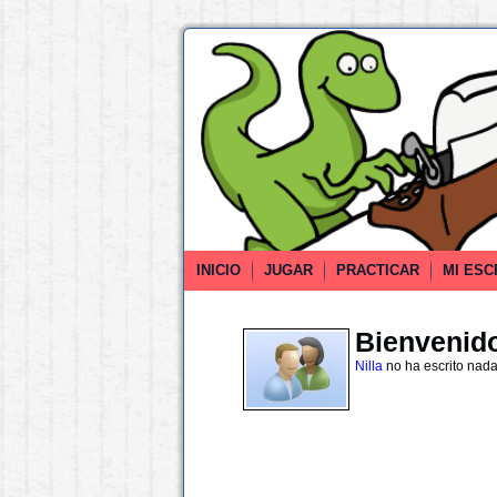
INICIO
JUGAR
PRACTICAR
MI ESC
Bienvenido 
Nilla
no ha escrito nad