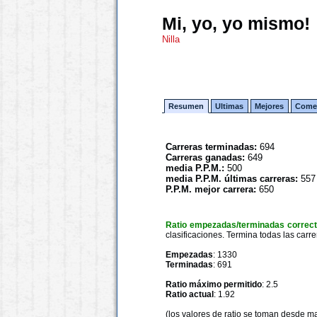
Mi, yo, yo mismo!
Nilla
Resumen
Ultimas
Mejores
Comen
Carreras terminadas:
694
Carreras ganadas:
649
media P.P.M.:
500
media P.P.M. últimas carreras:
557
P.P.M. mejor carrera:
650
Ratio empezadas/terminadas correc
clasificaciones. Termina todas las carre
Empezadas
: 1330
Terminadas
: 691
Ratio máximo permitido
: 2.5
Ratio actual
: 1.92
(los valores de ratio se toman desde m