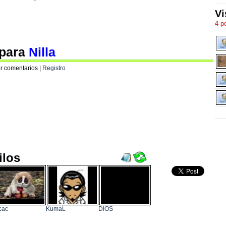
Vi
4 p
 para
Nilla
r comentarios |
Registro
ilos
cac
KumaL
DlOS