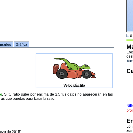
0 
tarios
Gráfica
Ma
Ere
des
Env
Ca
Velocidáctilo
to
. Si tu ratio sube por encima de 2.5 tus datos no aparecerán en las
ras que puedas para bajar la ratio.
Nill
pro
En
Lo 
zum
arzo de 2015)