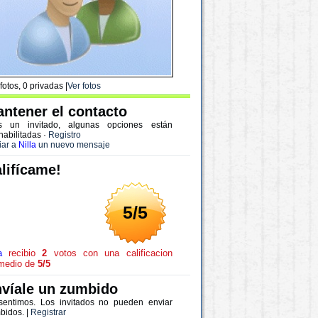
fotos, 0 privadas |
Ver fotos
ntener el contacto
s un invitado, algunas opciones están
habilitadas
·
Registro
iar a
Nilla
un nuevo mensaje
lifícame!
5/5
a
recibio
2
votos con una calificacion
medio de
5/5
víale un zumbido
sentimos. Los invitados no pueden enviar
bidos. |
Registrar