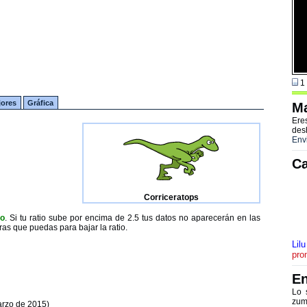
1 
jores
Gráfica
Ma
Ere
des
Env
Ca
Corriceratops
to
. Si tu ratio sube por encima de 2.5 tus datos no aparecerán en las
ras que puedas para bajar la ratio.
Lilu
pro
En
Lo 
zum
arzo de 2015)