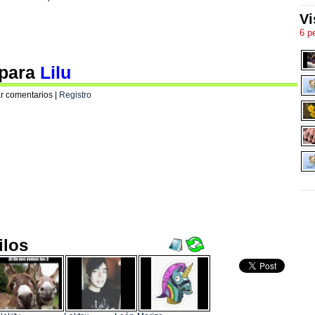
Vi
6 p
 para
Lilu
r comentarios |
Registro
ilos