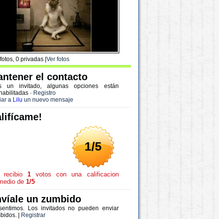
fotos, 0 privadas |
Ver fotos
ntener el contacto
s un invitado, algunas opciones están
habilitadas
·
Registro
iar a
Lilu
un nuevo mensaje
lifícame!
1/5
recibio
1
votos con una calificacion
medio de
1/5
víale un zumbido
sentimos. Los invitados no pueden enviar
bidos. |
Registrar