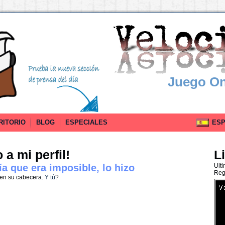
Juego On
RITORIO
BLOG
ESPECIALES
ESPA
a mi perfil!
L
a que era imposible, lo hizo
Ult
Reg
 en su cabecera.
Y tú
?