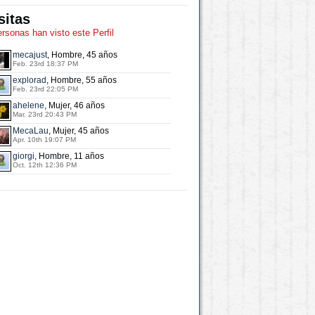
sitas
ersonas han visto este Perfil
mecajust
, Hombre, 45 años
Feb. 23rd 18:37 PM
explorad
, Hombre, 55 años
Feb. 23rd 22:05 PM
ahelene
, Mujer, 46 años
Mar. 23rd 20:43 PM
MecaLau
, Mujer, 45 años
Apr. 10th 19:07 PM
giorgi
, Hombre, 11 años
Oct. 12th 12:36 PM