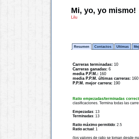
Mi, yo, yo mismo!
Lilu
Resumen
Contactos
Ultimas
Me
Carreras terminadas:
10
Carreras ganadas:
6
media P.P.M.:
160
media P.P.M. últimas carreras:
160
P.P.M. mejor carrera:
190
Ratio empezadas/terminadas correc
clasificaciones. Termina todas las carre
Empezadas
: 13
Terminadas
: 13
Ratio máximo permitido
: 2.5
Ratio actual
: 1
(los valores de ratio se toman desde m