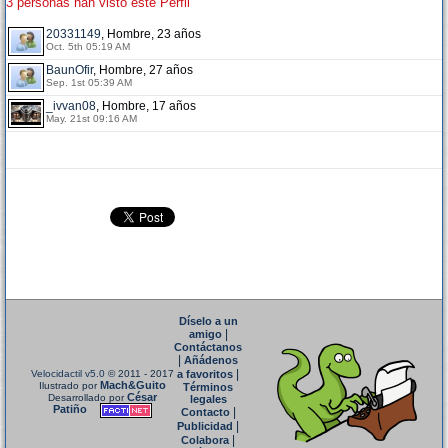
3 personas han visto este Perfil
20331149
, Hombre, 23 años
Oct. 5th 05:19 AM
BaunOfir
, Hombre, 27 años
Sep. 1st 05:39 AM
_ivvan08
, Hombre, 17 años
May. 21st 09:16 AM
Díselo a un
|
amigo
Contáctanos
|
Añádenos
|
Velocidactil v5.0
© 2011 - 2017
a favoritos
Mach&Guito
Ilustrado por
Términos
César
Desarrollado por
legales
Patiño
|
Contacto
|
Publicidad
|
Colabora