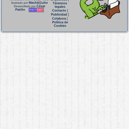
Mach&Guito
Ilustrado por
Términos
César
Desarrollado por
legales
Patiño
|
Contacto
|
Publicidad
|
Colabora
Política de
Cookies