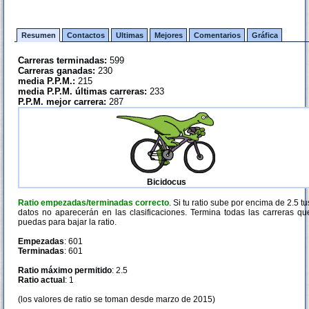
Resumen
Contactos
Ultimas
Mejores
Comentarios
Gráfica
Carreras terminadas:
599
Carreras ganadas:
230
media P.P.M.:
215
media P.P.M. últimas carreras:
233
P.P.M. mejor carrera:
287
Bicidocus
Ratio empezadas/terminadas correcto
. Si tu ratio sube por encima de 2.5 tu
datos no aparecerán en las clasificaciones. Termina todas las carreras qu
puedas para bajar la ratio.
Empezadas
: 601
Terminadas
: 601
Ratio máximo permitido
: 2.5
Ratio actual
: 1
(los valores de ratio se toman desde marzo de 2015)