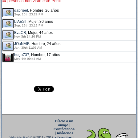
34 personas han visto este Perfil
gabrieel
, Hombre, 26 años
Sep. 16th 23:29 PM
LIAEST
, Mujer, 30 años
Sep. 19th 23:12 PM
EvaCR
, Mujer, 44 años
Nov. 5th 14:26 PM
JOaNAlB
, Hombre, 24 años
Jan. 30th 11:06 AM
hugo737
, Hombre, 17 años
May. 6th 09:48 AM
Díselo a un
|
amigo
Contáctanos
|
Añádenos
|
Velocidactil v5.0
© 2011 - 2017
a favoritos