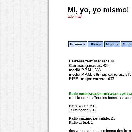
Mi, yo, yo mismo!
adelina3
Resumen
Ultimas
Mejores
Gráfi
Carreras terminadas:
614
Carreras ganadas:
438
media P.P.M.:
333
media P.P.M. últimas carreras:
349
P.P.M. mejor carrera:
402
Ratio empezadas/terminadas correc
clasificaciones. Termina todas las carre
Empezadas
: 613
Terminadas
: 612
Ratio máximo permitido
: 2.5
Ratio actual
: 1
(los valores de ratio se toman desde m