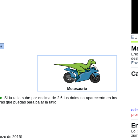
1 
ca
Ma
Ere
des
Env
Ca
Motosaurio
to
. Si tu ratio sube por encima de 2.5 tus datos no aparecerán en las
ras que puedas para bajar la ratio.
ade
pro
En
Lo 
zum
arzo de 2015)