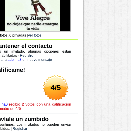
fotos, 0 privadas |
Ver fotos
ntener el contacto
s un invitado, algunas opciones están
habilitadas
·
Registro
iar a
adelina3
un nuevo mensaje
lifícame!
4/5
lina3
recibio
2
votos con una calificacion
medio de
4/5
víale un zumbido
sentimos. Los invitados no pueden enviar
bidos. |
Registrar