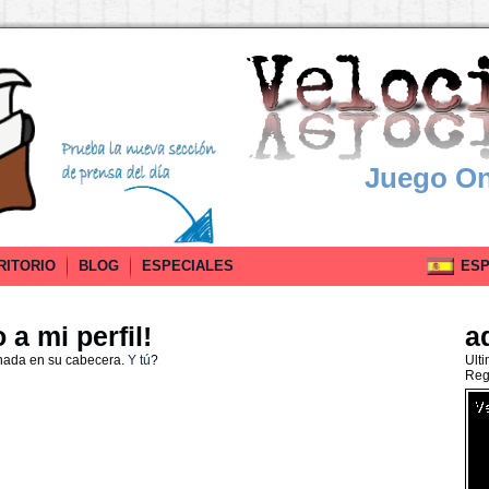
Juego On
RITORIO
BLOG
ESPECIALES
ESPA
a mi perfil!
a
 nada en su cabecera.
Y tú
?
Ult
Reg