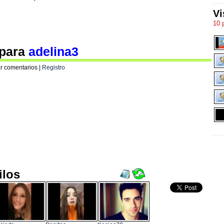
Vi
10 
 para
adelina3
r comentarios |
Registro
ilos