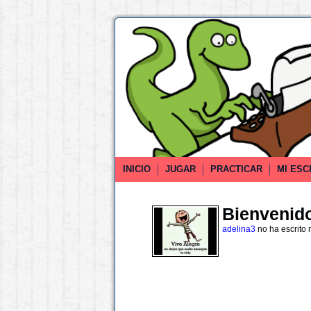
INICIO
JUGAR
PRACTICAR
MI ESC
Bienvenido 
adelina3
no ha escrito