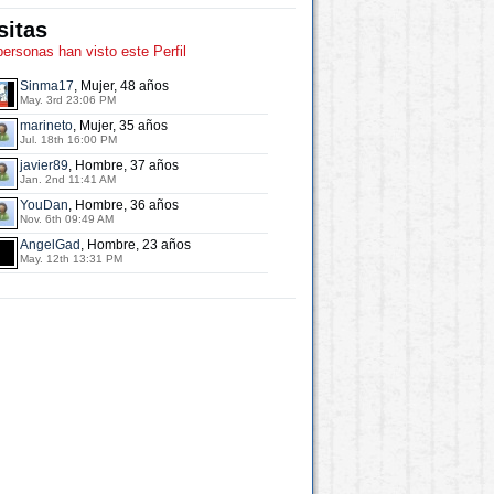
sitas
personas han visto este Perfil
Sinma17
, Mujer, 48 años
May. 3rd 23:06 PM
marineto
, Mujer, 35 años
Jul. 18th 16:00 PM
javier89
, Hombre, 37 años
Jan. 2nd 11:41 AM
YouDan
, Hombre, 36 años
Nov. 6th 09:49 AM
AngelGad
, Hombre, 23 años
May. 12th 13:31 PM