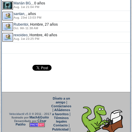
Marián BG
, , 0 años
Aug. 1st 21:04 PM
santan
, , años
Aug. 23rd 13:03 PM
Rubentoi
, Hombre, 27 años
Oct. 9th 11:38 AM
rexoideo
, Hombre, 40 años
Aug. 1st 23:25 PM
Díselo a un
|
amigo
Contáctanos
|
Añádenos
|
Velocidactil v5.0
© 2011 - 2017
a favoritos
Mach&Guito
Ilustrado por
Términos
César
Desarrollado por
legales
Patiño
|
Contacto
|
Publicidad