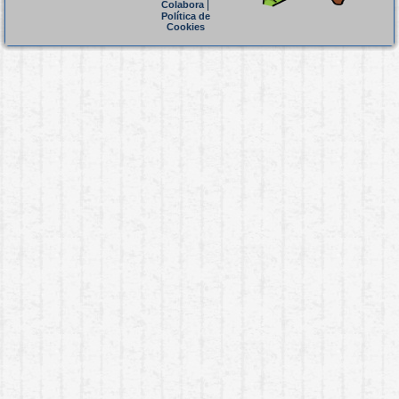
|
Colabora
Política de
Cookies