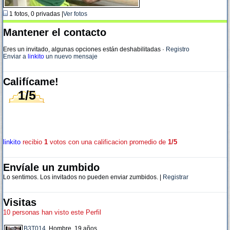
1 fotos, 0 privadas |
Ver fotos
Mantener el contacto
Eres un invitado, algunas opciones están deshabilitadas
·
Registro
Enviar a
linkito
un nuevo mensaje
Califícame!
1/5
linkito
recibio
1
votos con una calificacion promedio de
1/5
Envíale un zumbido
Lo sentimos. Los invitados no pueden enviar zumbidos. |
Registrar
Visitas
10 personas han visto este Perfil
B3T014
, Hombre, 19 años