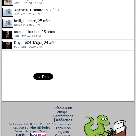
Jan. 10th 20:36 PM
32joselu
, Hombre, 28 años
Jun. 4th 22:17 PM
bolli
, Hombre, 25 años
Nov. 6th 13:02 PM
nanno
, Hombre, 35 años
Aug. 5th 18:44 PM
Daya_004
, Mujer, 24 años
Feb. 28th 00:04 AM
Díselo a un
|
amigo
Contáctanos
|
Añádenos
|
Velocidactil v5.0
© 2011 - 2017
a favoritos
Mach&Guito
Ilustrado por
Términos
César
Desarrollado por
legales
Patiño
|
Contacto