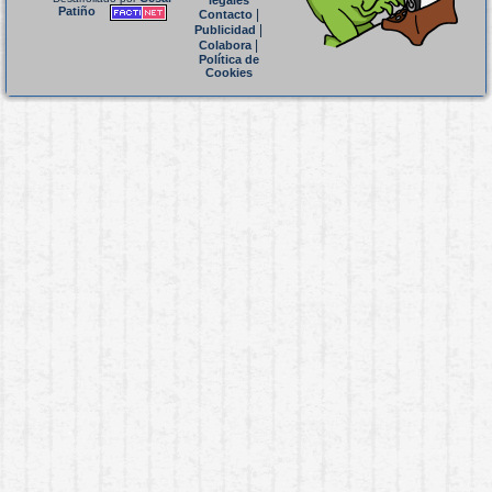
legales
Patiño
|
Contacto
|
Publicidad
|
Colabora
Política de
Cookies