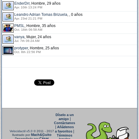
EnderDrr
, Hombre, 29 años
Apr. 10th 13:24 PM
Leandro Adrian Tomas Brizuela
, , 0 años
Apr. 23rd 21:21 PM
PMSL
, Hombre, 35 años
Oct. 16th 06:58 AM
vanya
, Mujer, 24 años
Jul. 7th 06:24 AM
protyper
, Hombre, 25 años
Oct. 8th 22:56 PM
Díselo a un
|
amigo
Contáctanos
|
Añádenos
|
Velocidactil v5.0
© 2011 - 2017
a favoritos
Mach&Guito
Ilustrado por
Términos
César
Desarrollado por