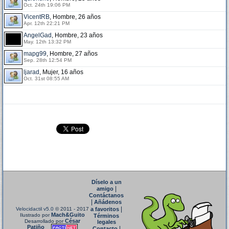
Oct. 24th 19:06 PM
VicentRB
, Hombre, 26 años
Apr. 12th 22:21 PM
AngelGad
, Hombre, 23 años
May. 12th 13:32 PM
mapg99
, Hombre, 27 años
Sep. 28th 12:54 PM
ljarad
, Mujer, 16 años
Oct. 31st 08:55 AM
Díselo a un
|
amigo
Contáctanos
|
Añádenos
|
Velocidactil v5.0
© 2011 - 2017
a favoritos
Mach&Guito
Ilustrado por
Términos
César
Desarrollado por
legales
Patiño
|
Contacto