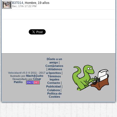
B3T014
, Hombre, 19 años
Dec. 17th 17:22 PM
Díselo a un
|
amigo
Contáctanos
|
Añádenos
|
Velocidactil v5.0
© 2011 - 2017
a favoritos
Mach&Guito
Ilustrado por
Términos
César
Desarrollado por
legales
Patiño
|
Contacto
|
Publicidad
|
Colabora
Política de
Cookies