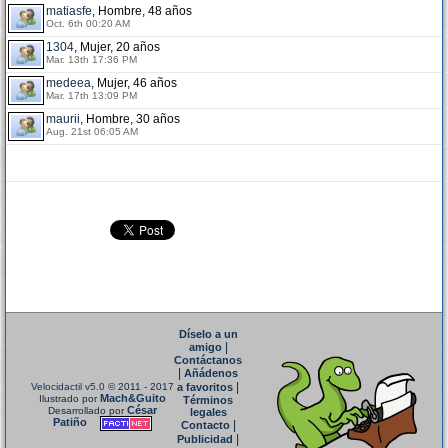
matiasfe
, Hombre, 48 años
Oct. 6th 00:20 AM
1304
, Mujer, 20 años
Mar. 13th 17:36 PM
medeea
, Mujer, 46 años
Mar. 17th 13:09 PM
maurii
, Hombre, 30 años
Aug. 21st 06:05 AM
Díselo a un
|
amigo
Contáctanos
|
Añádenos
|
Velocidactil v5.0
© 2011 - 2017
a favoritos
Mach&Guito
Ilustrado por
Términos
César
Desarrollado por
legales
Patiño
|
Contacto
|
Publicidad