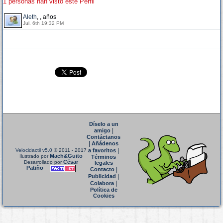
1 personas han visto este Perfil
Aleth
, , años
Jul. 6th 19:32 PM
Díselo a un
|
amigo
Contáctanos
|
Añádenos
|
Velocidactil v5.0
© 2011 - 2017
a favoritos
Mach&Guito
Ilustrado por
Términos
César
Desarrollado por
legales
Patiño
|
Contacto
|
Publicidad
|
Colabora
Política de
Cookies