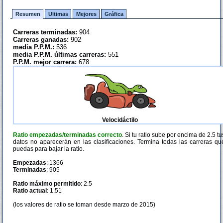
Resumen
Ultimas
Mejores
Gráfica
Carreras terminadas:
904
Carreras ganadas:
902
media P.P.M.:
536
media P.P.M. últimas carreras:
551
P.P.M. mejor carrera:
678
Velocidáctilo
Ratio empezadas/terminadas correcto
. Si tu ratio sube por encima de 2.5 tu
datos no aparecerán en las clasificaciones. Termina todas las carreras qu
puedas para bajar la ratio.
Empezadas
: 1366
Terminadas
: 905
Ratio máximo permitido
: 2.5
Ratio actual
: 1.51
(los valores de ratio se toman desde marzo de 2015)