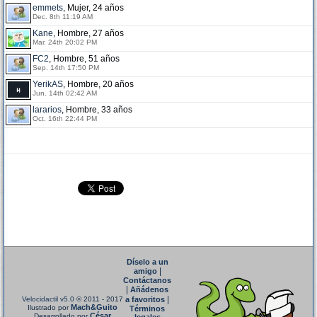
emmets
, Mujer, 24 años
Dec. 8th 11:19 AM
Kane
, Hombre, 27 años
Mar. 24th 20:02 PM
FC2
, Hombre, 51 años
Sep. 14th 17:50 PM
YerikAS
, Hombre, 20 años
Jun. 14th 02:42 AM
lararios
, Hombre, 33 años
Oct. 16th 22:44 PM
Díselo a un
|
amigo
Contáctanos
|
Añádenos
|
Velocidactil v5.0
© 2011 - 2017
a favoritos
Mach&Guito
Ilustrado por
Términos
César
Desarrollado por