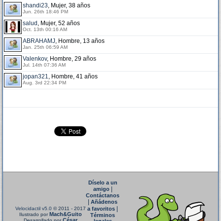
shandi23
, Mujer, 38 años
Jun. 26th 18:46 PM
salud
, Mujer, 52 años
Oct. 13th 00:16 AM
ABRAHAMJ
, Hombre, 13 años
Jan. 25th 06:59 AM
Valenkov
, Hombre, 29 años
Jul. 14th 07:36 AM
jopan321
, Hombre, 41 años
Aug. 3rd 22:34 PM
Díselo a un
|
amigo
Contáctanos
|
Añádenos
|
Velocidactil v5.0
© 2011 - 2017
a favoritos
Mach&Guito
Ilustrado por
Términos
César
Desarrollado por