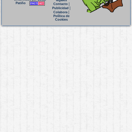
legales
Patiño
|
Contacto
|
Publicidad
|
Colabora
Política de
Cookies