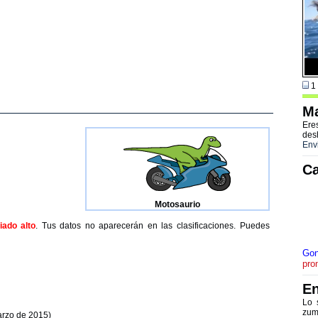
1 
Ma
Ere
des
Env
Ca
Motosaurio
ado alto
. Tus datos no aparecerán en las clasificaciones. Puedes
Gon
pro
En
Lo 
zum
arzo de 2015)