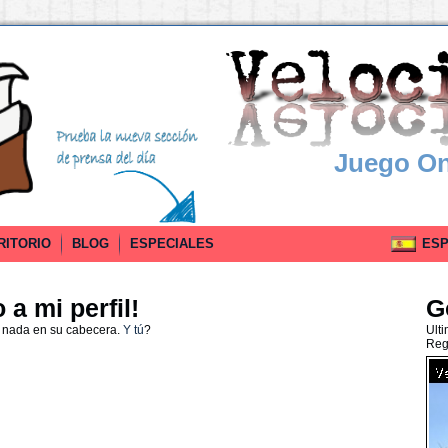
Juego On
RITORIO
BLOG
ESPECIALES
ESPA
a mi perfil!
G
o nada en su cabecera.
Y tú
?
Ult
Reg