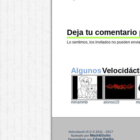
Deja tu comentario
Lo sentimos, los invitados no pueden envia
Algunos
Velocidáct
miriammb
alonso10
m
Velocidactil v5.0
© 2011 - 2017
Mach&Guito
Ilustrado por
César Patiño
Desarrollado por