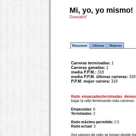
Mi, yo, yo mismo!
GonzaloV
Resumen
Ultimas
Mejores
Carreras terminadas:
1
Carreras ganadas:
1
media P.P.M.:
318
media P.P.M. últimas carreras:
318
P.P.M. mejor carrera:
318
Ratio empezadas/terminadas demasi
bajar la ratio terminando más carreras.
Empezadas
: 6
Terminadas
: 2
Ratio máximo permitido
: 2.5
Ratio actual
: 3
(los valores de ratio se toman desde m