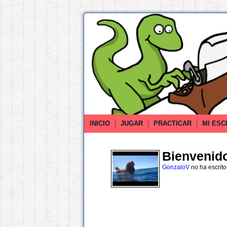
INICIO
JUGAR
PRACTICAR
MI ESC
Bienvenido 
GonzaloV
no ha escrit