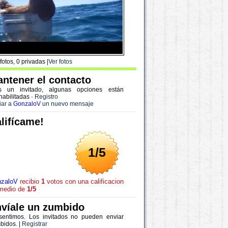
fotos, 0 privadas |
Ver fotos
ntener el contacto
s un invitado, algunas opciones están
habilitadas
·
Registro
iar a
GonzaloV
un nuevo mensaje
lifícame!
1/5
zaloV
recibio
1
votos con una calificacion
medio de
1/5
víale un zumbido
sentimos. Los invitados no pueden enviar
bidos. |
Registrar