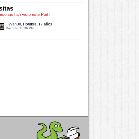
sitas
ersonas han visto este Perfil
_ivvan08
, Hombre, 17 años
Mar. 21st 13:36 PM