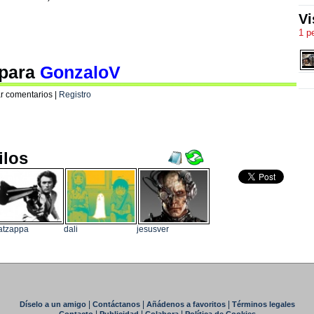
Vi
1 p
 para
GonzaloV
r comentarios |
Registro
ilos
atzappa
dali
jesusver
|
|
|
Díselo a un amigo
Contáctanos
Añádenos a favoritos
Términos legales