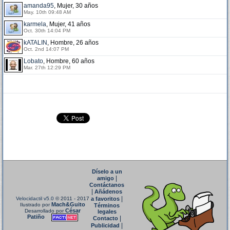
amanda95
, Mujer, 30 años
May. 10th 09:48 AM
karmela
, Mujer, 41 años
Oct. 30th 14:04 PM
kATALIN
, Hombre, 26 años
Oct. 2nd 14:07 PM
Lobato
, Hombre, 60 años
Mar. 27th 12:29 PM
Díselo a un
|
amigo
Contáctanos
|
Añádenos
|
Velocidactil v5.0
© 2011 - 2017
a favoritos
Mach&Guito
Ilustrado por
Términos
César
Desarrollado por
legales
Patiño
|
Contacto
|
Publicidad