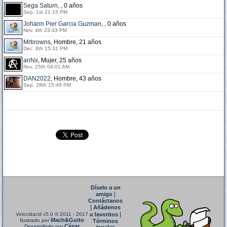
Sega Saturn
, , 0 años
Sep. 1st 21:15 PM
Johann Pier Garcia Guzman
, , 0 años
Nov. 4th 23:43 PM
Mrbrowns
, Hombre, 21 años
Dec. 8th 15:31 PM
anNx
, Mujer, 25 años
Nov. 25th 04:01 AM
DAN2022
, Hombre, 43 años
Sep. 28th 15:49 PM
Díselo a un
|
amigo
Contáctanos
|
Añádenos
|
Velocidactil v5.0
© 2011 - 2017
a favoritos
Mach&Guito
Ilustrado por
Términos
César
Desarrollado por