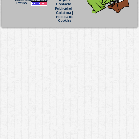
legales
Patiño
|
Contacto
|
Publicidad
|
Colabora
Política de
Cookies