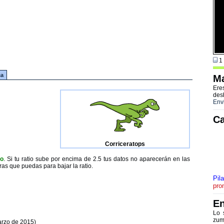
1 
ca
Ma
Ere
des
Env
Ca
Corriceratops
to
. Si tu ratio sube por encima de 2.5 tus datos no aparecerán en las
ras que puedas para bajar la ratio.
Pil
pro
En
Lo 
zum
arzo de 2015)