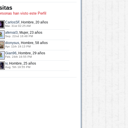
sitas
ersonas han visto este Perfil
CarlosSF
, Hombre, 20 años
Mar. 31st 02:25 AM
aferval3
, Mujer, 23 años
Sep. 22nd 16:48 PM
dionysus
, Hombre, 58 años
Apr. 11th 19:13 PM
Gian96
, Hombre, 29 años
Feb. 24th 16:55 PM
iv
, Hombre, 25 años
Aug. 5th 19:55 PM