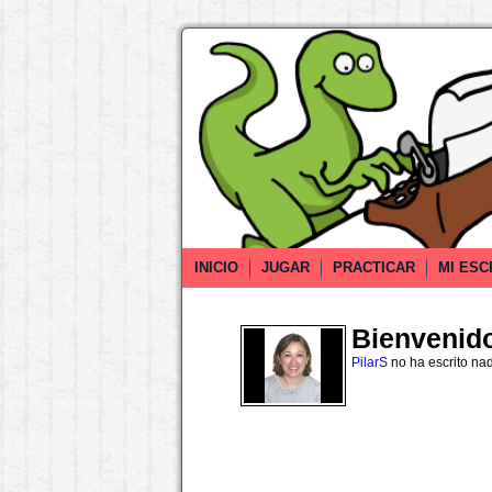
INICIO
JUGAR
PRACTICAR
MI ESC
Bienvenido 
PilarS
no ha escrito na