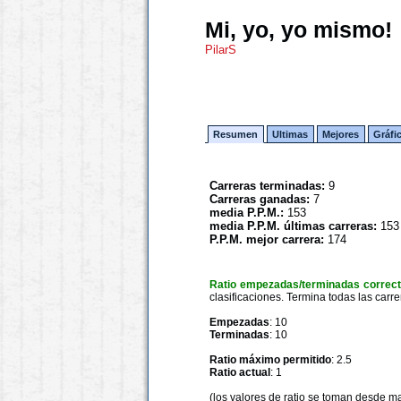
Mi, yo, yo mismo!
PilarS
Resumen
Ultimas
Mejores
Gráfi
Carreras terminadas:
9
Carreras ganadas:
7
media P.P.M.:
153
media P.P.M. últimas carreras:
153
P.P.M. mejor carrera:
174
Ratio empezadas/terminadas correc
clasificaciones. Termina todas las carre
Empezadas
: 10
Terminadas
: 10
Ratio máximo permitido
: 2.5
Ratio actual
: 1
(los valores de ratio se toman desde m