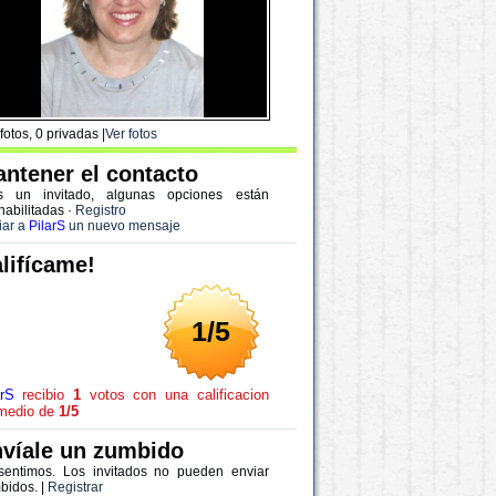
fotos, 0 privadas |
Ver fotos
ntener el contacto
s un invitado, algunas opciones están
habilitadas
·
Registro
iar a
PilarS
un nuevo mensaje
lifícame!
1/5
arS
recibio
1
votos con una calificacion
medio de
1/5
víale un zumbido
sentimos. Los invitados no pueden enviar
bidos. |
Registrar