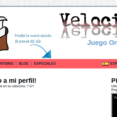
Juego On
RITORIO
BLOG
ESPECIALES
ESPA
a mi perfil!
P
da en su cabecera.
Y tú
?
Ult
Reg