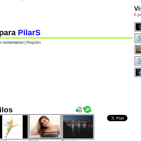
Vi
6 p
 para
PilarS
r comentarios |
Registro
ilos