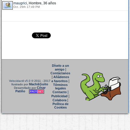
maugrici
, Hombre, 36 años
Oct. 29th 17:49 PM
Díselo a un
|
amigo
Contáctanos
|
Añádenos
|
Velocidactil v5.0
© 2011 - 2017
a favoritos
Mach&Guito
Ilustrado por
Términos
César
Desarrollado por
legales
Patiño
|
Contacto
|
Publicidad
|
Colabora
Política de
Cookies